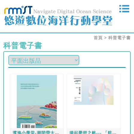
首頁
>
科普電子書
科普電子書
濱海小學堂-潮間帶大探索
揚起夢想之帆--- 「航海夢工場」-2017帆船特展專刊