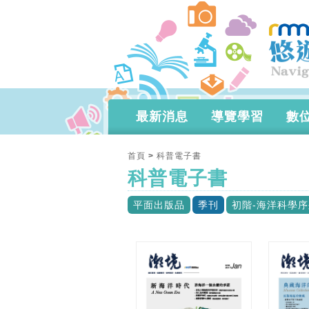
最新消息
導覽學習
數
首頁
>
科普電子書
科普電子書
平面出版品
季刊
初階-海洋科學