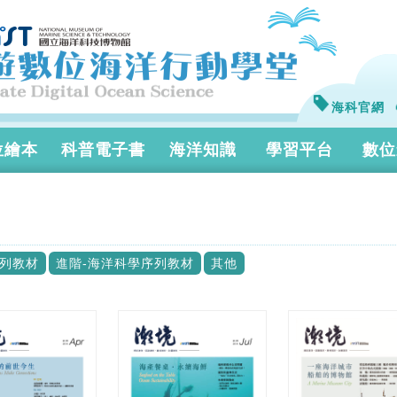
海科官網
位繪本
科普電子書
海洋知識
學習平台
數位
序列教材
進階-海洋科學序列教材
其他