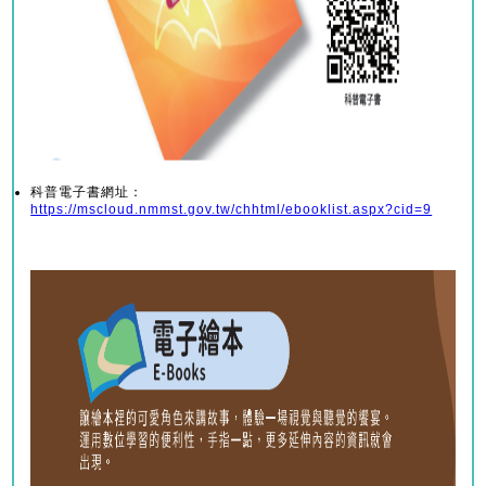
科普電子書網址：
https://mscloud.nmmst.gov.tw/chhtml/ebooklist.aspx?cid=9