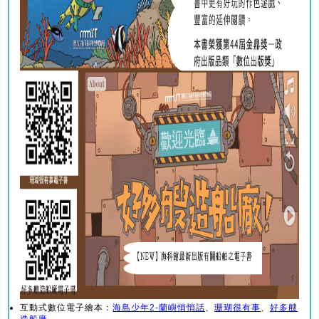
互動式數位電子繪本：
海島少年2-蘭嶼悄悄話
、
珊瑚很有事
、
好多艘